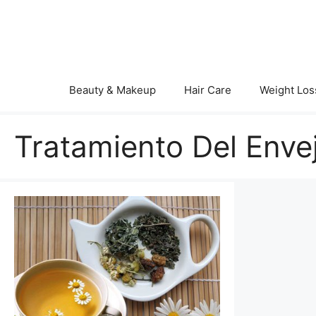
Saltar
al
contenido
Beauty & Makeup
Hair Care
Weight Los
Tratamiento Del Enve