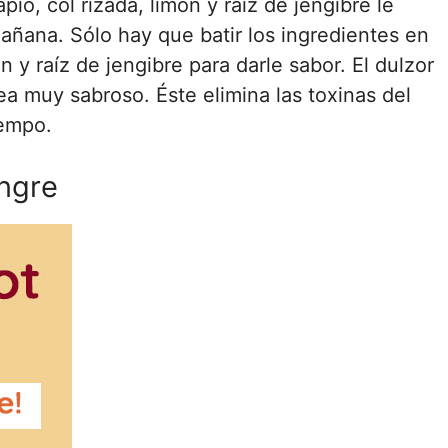
o, col rizada, limón y raíz de jengibre le
ñana. Sólo hay que batir los ingredientes en
 y raíz de jengibre para darle sabor. El dulzor
a muy sabroso. Éste elimina las toxinas del
iempo.
ngre