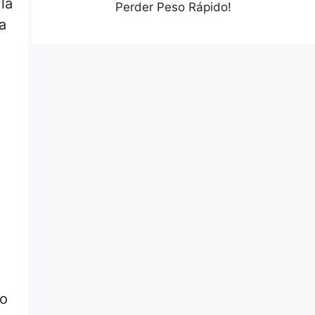
la
Perder Peso Rápido!
a
io